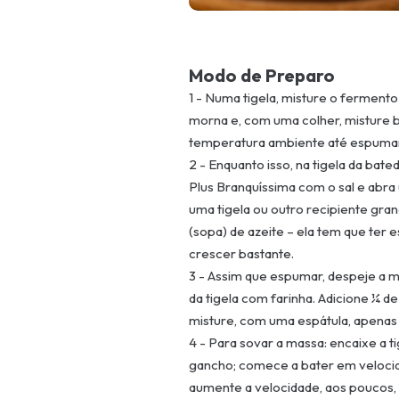
Modo de Preparo
1 - Numa tigela, misture o ferment
morna e, com uma colher, misture 
temperatura ambiente até espumar
2 - Enquanto isso, na tigela da bated
Plus Branquíssima com o sal e abra
uma tigela ou outro recipiente gra
(sopa) de azeite – ela tem que ter 
crescer bastante.
3 - Assim que espumar, despeje a m
da tigela com farinha. Adicione ¼ de
misture, com uma espátula, apenas
4 - Para sovar a massa: encaixe a t
gancho; comece a bater em velocid
aumente a velocidade, aos poucos, 