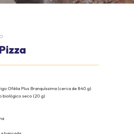
GO
Pizza
trigo Ofélia Plus Branquíssima (cerca de 840 g)
o biológico seco (20 g)
rna
r a bancada