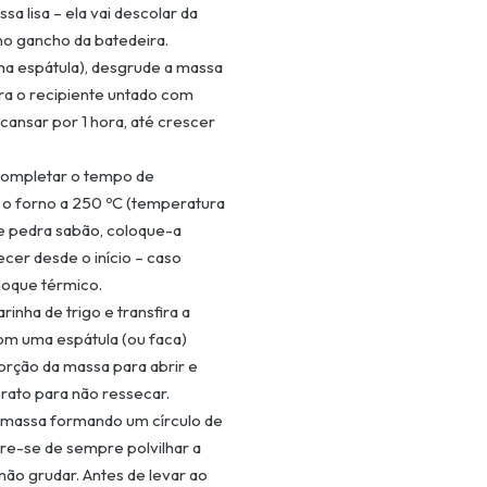
a lisa – ela vai descolar da
 no gancho da batedeira.
ma espátula), desgrude a massa
para o recipiente untado com
cansar por 1 hora, até crescer
 completar o tempo de
o forno a 250 ºC (temperatura
 de pedra sabão, coloque-a
ecer desde o início – caso
hoque térmico.
rinha de trigo e transfira a
om uma espátula (ou faca)
orção da massa para abrir e
rato para não ressecar.
a massa formando um círculo de
re-se de sempre polvilhar a
ão grudar. Antes de levar ao