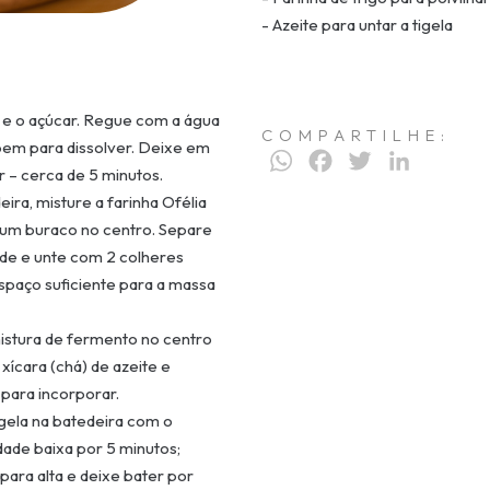
- Azeite para untar a tigela
o e o açúcar. Regue com a água
COMPARTILHE:
bem para dissolver. Deixe em
WhatsApp
Facebook
Twitter
LinkedIn
 – cerca de 5 minutos.
eira, misture a farinha Ofélia
 um buraco no centro. Separe
nde e unte com 2 colheres
espaço suficiente para a massa
istura de fermento no centro
 xícara (chá) de azeite e
 para incorporar.
igela na batedeira com o
ade baixa por 5 minutos;
para alta e deixe bater por