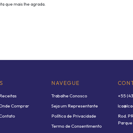
ta que mais lhe agrada.
S
NAVEGUE
CON
Receitas
Trabalhe Conosco
+55 (4
Onde Comprar
Seja um Representante
lca@lca
Contato
Política de Privacidade
Rod. P
Parque 
Termo de Consentimento