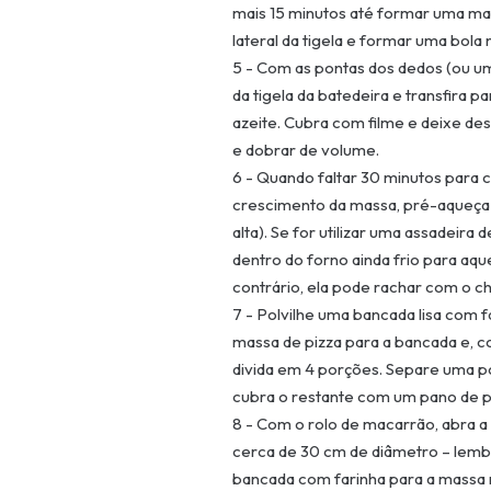
mais 15 minutos até formar uma mass
lateral da tigela e formar uma bola
5 - Com as pontas dos dedos (ou u
da tigela da batedeira e transfira 
azeite. Cubra com filme e deixe des
e dobrar de volume.
6 - Quando faltar 30 minutos para
crescimento da massa, pré-aqueça 
alta). Se for utilizar uma assadeira
dentro do forno ainda frio para aqu
contrário, ela pode rachar com o c
7 - Polvilhe uma bancada lisa com fa
massa de pizza para a bancada e, c
divida em 4 porções. Separe uma p
cubra o restante com um pano de p
8 - Com o rolo de macarrão, abra 
cerca de 30 cm de diâmetro – lemb
bancada com farinha para a massa n